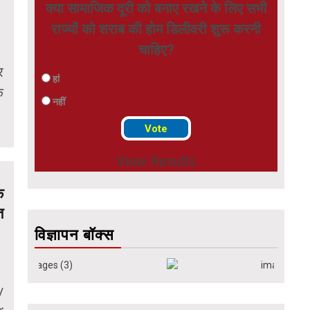
क्या सामाजिक दूरी को बनाए रखने के लिए सभी
राज्यों को शराब की होम डिलीवरी शुरू करनी
चाहिए?
र
हां
े
नहीं
View Results
क
त
विज्ञापन बॉक्स
/