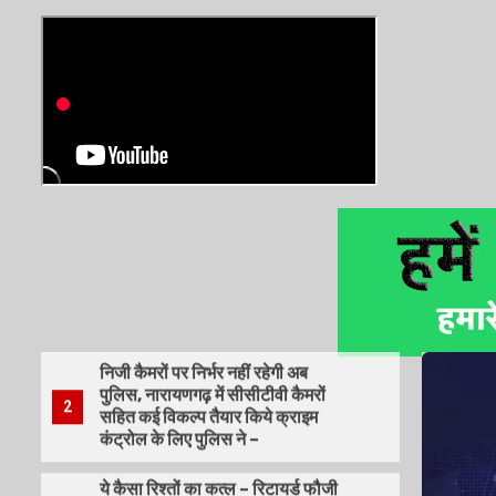
-100 से अधिक महिलाओं से रेप करने
वाले हरियाणा के आरोपी जलेबी बाबा की
5
जेल में मौत-
अंतरास्ट्रीय साइबर ठगों का रैकेट
लातविया में अंतरास्ट्रीय सुरक्षा एजंसियों
द्वारा ध्वस्त – ऑपरेशन ‘SIMCARTEL’
1
40 हजार सिमकार्ड सहित 5 आरोपी
गिरप्त में –
निजी कैमरों पर निर्भर नहीं रहेगी अब
पुलिस, नारायणगढ़ में सीसीटीवी कैमरों
2
सहित कई विकल्प तैयार किये क्राइम
कंट्रोल के लिए पुलिस ने –
ये कैसा रिश्तों का कत्ल – रिटायर्ड फौजी
रविवार रात भाई भाभी सहित बच्चों को मौत
के घाट उतारे – लाशें जलाने तक की
3
कहानी सामने आई -नारायणगढ़ थाना क्षेत्र
में सन्नसनी – मामला जमीनी विवाद रंजिश
थी –
अनोखी लूट — पत्नी को चुप कराने और