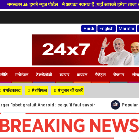
आपका स्वागत हैं ,यहाँ आपको हमेशा ताजा खबरों से रूबरू कराया जाएगा , खबर ओर व
Hindi
English
Marathi
जनीति
मनोरंजन
टेक्नोलॉजी
व्यापार
वायरल
गैजेट्स
रोजगार
सौन्द
#पॉडकास्ट
#राशिफल
#चुनाव की खबरें
3
ndroid : ce qu’il faut savoir
Popular OnlyFans Model Gu