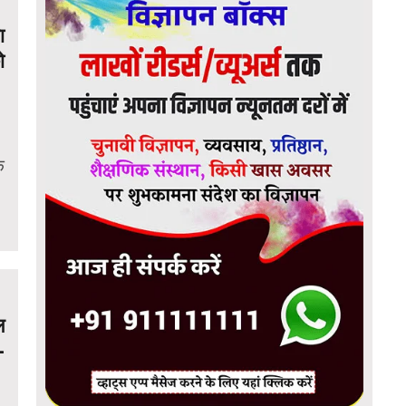
ा
ो
े
ल
–