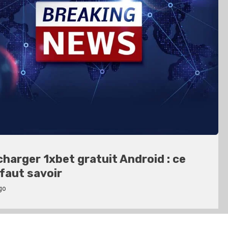
lar OnlyFans Model Guide: Features,
acy & Premium Experience
go