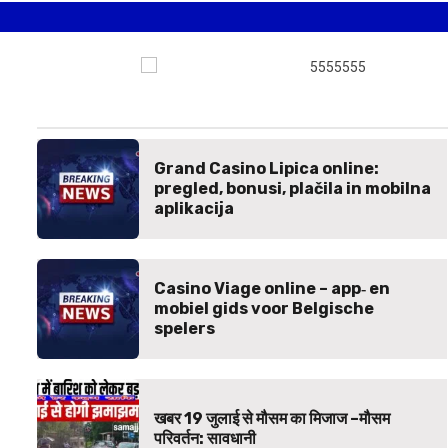
रविवार रात भाई भाभी सहित बच्चों को मौत
के घाट उतारे – लाशें जलाने तक की
3
कहानी सामने आई -नारायणगढ़ थाना क्षेत्र
में सन्नसनी – मामला जमीनी विवाद रंजिश
थी –
अनोखी लूट — पत्नी को चुप कराने और
घरेलू कर्ज मुक्ति के लिए बैंक गार्ड ने दिया
लूट को अंजाम -इंदौर में सनसनी खेज
4
लुटेरा निकला गार्ड आरोपी -यूपी से जाकर
Grand Casino Lipica online:
पकड़ा –
pregled, bonusi, plačila in mobilna
aplikacija
-100 से अधिक महिलाओं से रेप करने
वाले हरियाणा के आरोपी जलेबी बाबा की
5
जेल में मौत-
Casino Viage online – app‑ en
mobiel gids voor Belgische
spelers
खबर 19 जुलाई से मौसम का मिजाज –मौसम
परिवर्तन: सावधानी