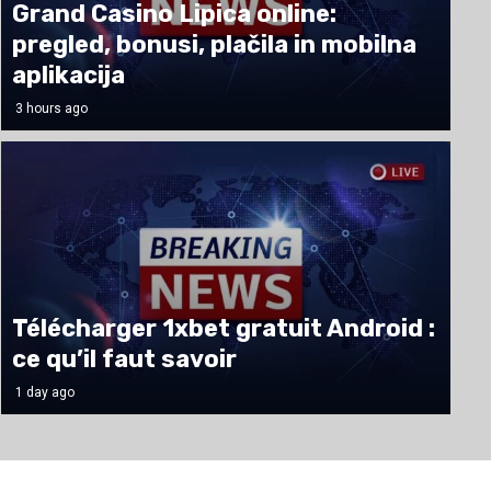
Grand Casino Lipica online:
pregled, bonusi, plačila in mobilna
aplikacija
3 hours ago
Télécharger 1xbet gratuit Android :
Casino Viage online – app‑ en mobiel gi
ce qu’il faut savoir
voor Belgische spelers
1 day ago
1 day ago