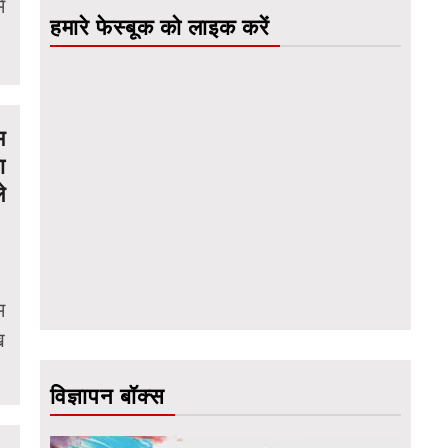
ं
हमारे फेस्बूक को लाइक करें
म
ा
े
म
ख
विज्ञापन बॉक्स