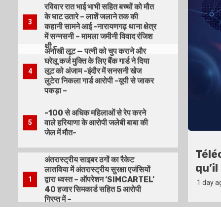
घरेलू कर्ज मुक्ति के लिए बैंक गार्ड ने दिया
लूट को अंजाम -इंदौर में सनसनी खेज
4
लुटेरा निकला गार्ड आरोपी -यूपी से जाकर
पकड़ा –
-100 से अधिक महिलाओं से रेप करने
वाले हरियाणा के आरोपी जलेबी बाबा की
5
जेल में मौत-
अंतरास्ट्रीय साइबर ठगों का रैकेट
लातविया में अंतरास्ट्रीय सुरक्षा एजंसियों
द्वारा ध्वस्त – ऑपरेशन ‘SIMCARTEL’
1
40 हजार सिमकार्ड सहित 5 आरोपी
गिरप्त में –
r 1xbet gratuit Android : ce
Popu
निजी कैमरों पर निर्भर नहीं रहेगी अब
savoir
Priv
पुलिस, नारायणगढ़ में सीसीटीवी कैमरों
2
सहित कई विकल्प तैयार किये क्राइम
1 day a
कंट्रोल के लिए पुलिस ने –
ये कैसा रिश्तों का कत्ल – रिटायर्ड फौजी