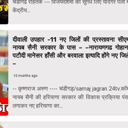
चंडीगढ रोहतक --- विजयदशमी की सुगंंध लिए यादगर पलों मे
केंद्रीय...
दीवाली उपहार -11 नए जिलों की प्रस्तावना सीए
नायब सैनी सरकार के पास – –नारायणगढ गोहान
पटौदी मानेसर हाँसी और बरवाला इत्यादि होंगे नए जिल
–
10 months ago
-- कृष्णराज अरुण ---- चंडीगड़्/samaj jagran 24tv.कॉ
नायब सैनी की हरियाणा सरकार की विकास प्रक्रिया पं
लगाकर नए हरियाणा का...