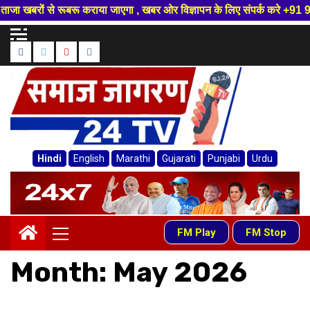
या जाएगा , खबर ओर विज्ञापन के लिए संपर्क करे +91 9817784493 ,हमारे यूट्यूब
Skip
to
Facebook
Twitter
Youtube
instagram
content
Hindi
English
Marathi
Gujarati
Punjabi
Urdu
Primary
FM Play
FM Stop
-
Menu
Month:
May 2026