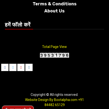
Terms &
Conditions
About Us
हमें फॉलो करें
Total Page View
Facebook
Twitter
Youtube
instagram
Copyright © All rights reserved.
Website Design By Bootalpha.com
+91
84482 65129