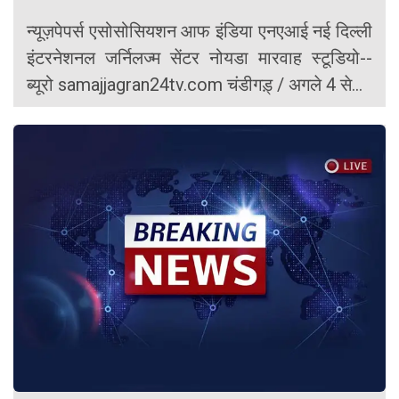
न्यूज़पेपर्स एसोसोसियशन आफ इंडिया एनएआई नई दिल्ली
इंटरनेशनल जर्निलज्म सेंटर नोयडा मारवाह स्टूडियो--
ब्यूरो samajjagran24tv.com चंडीगड़् / अगले 4 से...