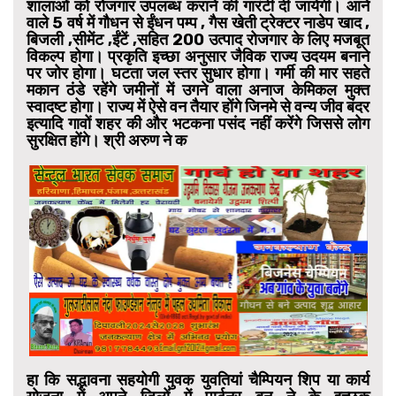
शालाओं को रोजगार उपलब्ध कराने की गारंटी दी जायेगी। आने
वाले 5 वर्ष में गौधन से ईंधन पम्प , गैस खेती ट्रेक्टर नाडेप खाद ,
बिजली ,सीमेंट ,ईंटें ,सहित 200 उत्पाद रोजगार के लिए मजबूत
विकल्प होगा। प्रकृति इच्छा अनुसार जैविक राज्य उदयम बनाने
पर जोर होगा। घटता जल स्तर सुधार होगा। गर्मी की मार सहते
मकान ठंडे रहेंगे जमीनों में उगने वाला अनाज केमिकल मुक्त
स्वादष्ट होगा। राज्य में ऐसे वन तैयार होंगे जिनमे से वन्य जीव बंदर
इत्यादि गावों शहर की और भटकना पसंद नहीं करेंगे जिससे लोग
सुरक्षित होंगे।
श्री अरुण ने क
हा कि सद्भावना सहयोगी युवक युवतियां चैम्पियन शिप या कार्य