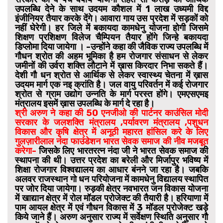
उपलब्धि देने के साथ उदयम कौशल में 1 लाख उध्यमी विद्द
इंजीनियर तैयार करके देंगे। आवारा गाय उस प्रदेश में सड़कों को
नहीं घेरेगी। हर जिले में बकायदा कामधेनु योजना होगी जिसमे
शिक्षण प्रशिक्षण विलेज चैम्पियन तैयार होंगे जिन्हे बकायदा
डिप्लोमा दिया जायेगा । -उन्होंने कहा की जैविक राज्य उपलब्धि में
गौधन श्रोत की अहम भूमिका है हम रोजगार संसाधन से लेकर
जमीनों की उर्वरा शक्ति लौटाने में ख़ास किरदार निभा सकते हैं।
देशी गौ धन श्रोत से आर्थिक से लेकर स्वास्थ्य चेतना में ख़ास
उदयम मार्ग एक नइ क्रांति है। जल वायु परिवर्तन में कई रोजगार
श्रोत से ग्राम उद्योग उन्नति के मार्ग परस्त होंगे। एमएसएमइ
मंत्रालय इसमें ख़ास उपलब्धि के मार्ग दे रहा है।
श्री अरुण ने कहा की 50 एनजीओ की पार्टनर काउंसिल मोदी
सरकार के जलशक्ति मंत्रालय ,पर्यावरण मंत्रालय ,पशुधन
विकास और कृषि क्षेत्र में अनूठी महारत हांसिल करे के लिए
गुलज़ारीलाल नंदा फाउंडेशन भारत सेवक समाज की नीव मजबूत
करेगा-
जिसके लिए भारतरत्न नंदा जी ने भारत सेवक समाज की
स्थापना की थी। उत्तर प्रदेश का बरेली और मिर्जापुर भविष्य में
शिक्षा रोजगार विश्वद्यालय का आधार बंनने जा रहा है। जबकि
अलवर राजस्थान गो धन परियोजना में कामधेनु विद्यालय स्थापित
पर जोर दिया जायेगा। रुड़की क्षेत्र नवभारत जन विकास योजना
में खाद्यान क्षेत्र में रोल मॉडल प्रोजेक्ट की तैयारी है। हरियाणा में
पाम आयल क्षेत्र में एवं गौधन विकास में 3 मॉडल प्रोजेक्ट खड़े
किये जाने हैं। अरुण अनुसार राज्य में सर्वेक्षण स्थिति अनुसार गौ