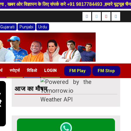
के लिए संपर्क करे +91 9817784493 ,हमारे यूट्यूब चैनल को सबस्क्राइब करें, स
Facebook
Twitter
Youtube
instagr
Gujarati
Punjabi
Urdu
FM Play
FM Stop
र्य
स्पोर्ट्स
विडिओ
LOGIN
-
आज का मौषम
,
ि