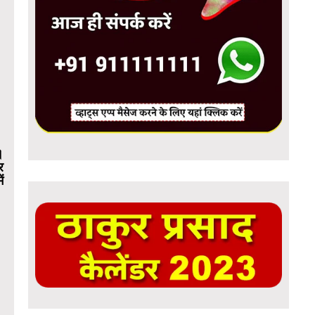
।
र
ं