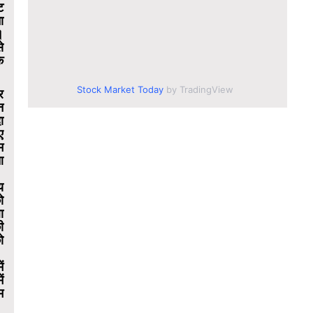
ट
ा
।
े
े
Stock Market Today
by TradingView
र
न
ा
ए
म
आ
य
ो
ा
ी
ो
ं
ं
म