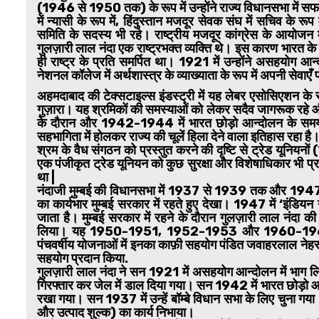
(1946 से 1950 तक) के रूप में उन्होंने राज्य विधानसभा में सफल
में न्यासी के रूप में, हिंदुस्तान मजदूर सेवक संघ में सचिव के रूप मे
समिति के सदस्य भी रहे। राष्ट्रीय मजदूर कांग्रेस के आयोजन में 
गुलज़ारी लाल नंदा एक राष्ट्रभक्त व्यक्ति थे। इस कारण भारत के
ही राष्ट्र के प्रति समर्पित था। 1921 में उन्होंने असहयोग आन्द
नेशनल कॉलेज में अर्थशास्त्र के व्याख्याता के रूप में अपनी सेवाएँ 
अहमदाबाद की टेक्सटाइल्स इंडस्ट्री में यह लेबर एसोसिएशन 
गुज़ारा। यह श्रमिकों की समस्याओं को लेकर सदैव जागरूक रहे
के दौरान और 1942-1944 में भारत छोड़ो आन्दोलन के समय इ
सहभागिता में होलकर राज्य की चूलें हिला देने वाला इतिहास रहा
श्रम के वैध संगठन को प्रस्तुत करने की दृष्टि से ट्रेड यूनिय
एक पंजीकृत ट्रेड यूनियन को कुछ सुरक्षा और विशेषाधिकार भी प
था |
नंदाजी मुम्बई की विधानसभा में 1937 से 1939 तक और 1947 
का कार्यभार मुम्बई सरकार में रहते हुए देखा। 1947 में ‘इंडिय
जाता है। मुम्बई सरकार में रहने के दौरान गुलज़ारी लाल नंदा की 
लिया। यह 1950-1951, 1952-1953 और 1960-1963 में भ
पंचवर्षीय योजनाओं में इनका काफ़ी सहयोग पंडित जवाहरलाल नेहरू क
सहयोग प्रदान किया.
गुलज़ारी लाल नंदा ने सन 1921 में असहयोग आन्दोलन में भाग लिय
गिरफ्तार कर जेल में डाल दिया गया। सन 1942 में भारत छोड़ो आ
रखा गया। सन 1937 में उन्हें बॉम्बे विधान सभा के लिए चुना गय
और उत्पाद शुल्क) का कार्य निभाया।