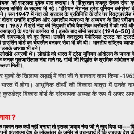
द विधेयक’ को सफलता पूर्वक पास कराया। वे ‘हिंदुस्तान मजदूर सेवक संघ’ क
य योजना समिति के सदस्य भी रहे। ‘इंडियन नेशनल ट्रेड यूनियन कांग्रेस’ क
बने। सन 1947 में नंदा को सरकार के प्रतिनिधि के तौर पर स्विट्ज़रलैंड मे
 इसी दौरान उन्होंने श्रमिक और आवासीय व्यवस्था के अध्ययन के लिए स्वीडन
ा। 1937 में श्री नंदा की नियुक्ती बॉम्बे वैधानिक असेंबली में की गयी औ
 एक्साइज) के पद पर कार्यरत थे। इसके बाद बॉम्बे सरकार (1946-50) क
 की समस्याओ को दूर किया।उन्होंने कस्तूरबा मेमोरियल ट्रस्ट का ट्रस्ट
हाउसिंग बोर्ड का चेयरमैन बनकर सेवा भी की थी। भारतीय राष्ट्रिय व्यापा
वे उसके अध्यक्ष भी बने।
 लोखंडे अग्रणी थे। लोखंडे को भारत में ट्रेड यूनियन आंदोलन के जनक क
के जनक गुलजारीलाल नंदा माने गए, गांधी जी सिद्धांत के श्रमिक आंदोलन क
 सफलता मिली।
र मुल्यो के खिलाफ लड़ाई में नंदा जी ने शानदार काम किया -196
भारत में होगा।
आधुनिक तीर्थों की विकास यात्रा में उनके ना
कुरूक्षेत्र विकास बोर्ड के संस्थापक अध्यक्ष के रूप में अजर अम
नाया ?
ी एक मकान तक क्यों नहीं बनाया तो इसका जवाब नंदा जी ने खुद दिया था——क
 अपनी अंतरात्मा देश के लोकतंत्र के जमीर से वचनवर्ध्द हूँ कि जबतक देश क