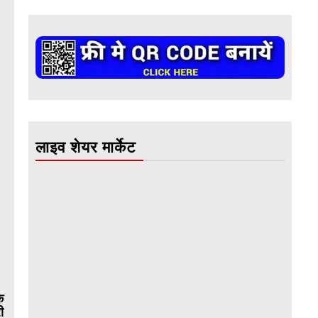
लाइव शेयर मार्केट
े
ी