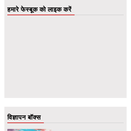
हमारे फेस्बूक को लाइक करें
विज्ञापन बॉक्स