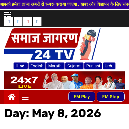
ा ताजा खबरों से रूबरू कराया जाएगा , खबर ओर विज्ञापन के लिए संपर्क करे +91 
Skip
to
Facebook
Twitter
Youtube
instagram
content
Hindi
English
Marathi
Gujarati
Punjabi
Urdu
Primary
FM Play
FM Stop
-
Menu
Day:
May 8, 2026