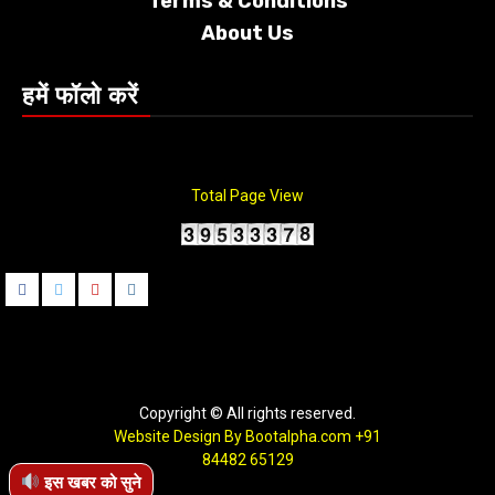
Terms &
Conditions
About Us
हमें फॉलो करें
Total Page View
Facebook
Twitter
Youtube
instagram
Copyright © All rights reserved.
Website Design By Bootalpha.com
+91
84482 65129
इस खबर को सुने