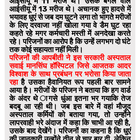
आईसीयू में 11 मरीज थे। उसके बगल वाले
आईसीयू में 13 मरीज थे। अचानक हुए हादसे में
भयावह धुएं से जब दम घुटने लगा तो भागते मरीजों
के लिए दरवाजा नहीं खोला गया वे डैम घुट रहा
कहते रहे मगर कर्मचारी मस्ती में अनदेखा करते
रहे। परिजनों का आरोप है कि उन्हें लगभग दो घंटे
तक कोई सहायता नहीं मिली।
परिजनों की आपबीती ने इस सरकारी अस्पताल
सवाई मानसिंघ हॉस्पिटल जिसे आजतक आदर
विश्वाश के साथ प्रबंधन पर भरोसा किया जाता
रहा
है उसका हैवानियत रूप पहली बार सामने
आया है। मरीजों के परिजन ने बताया कि हग वार्ड
के अंदर थे ागसे धुंआ इतना भर गयाकि तेज
बदबू आ रही थी। जब इस बारे में वहां मौजूद
अस्पताल कर्मियों को बताया गया, तो उन्होंने
लापरवाही भरे अंदाज में कहा कि चाभी आ रही है,
उसके बाद देखेंगे। परिजनों का कहना है कि धुएं
की जानकारी उन्होंने तीन से चार बार दी, लेकिन