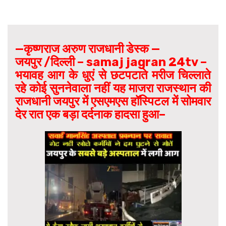
—कृष्णराज अरुण राजधानी डेस्क —
जयपुर /दिल्ली – samaj jagran 24tv –
भयावह आग के धुएं से छटपटाते मरीज चिल्लाते
रहे कोई सुननेवाला नहीं यह माजरा राजस्थान की
राजधानी जयपुर में एसएमएस हॉस्पिटल में सोमवार
देर रात एक बड़ा दर्दनाक हादसा हुआ–