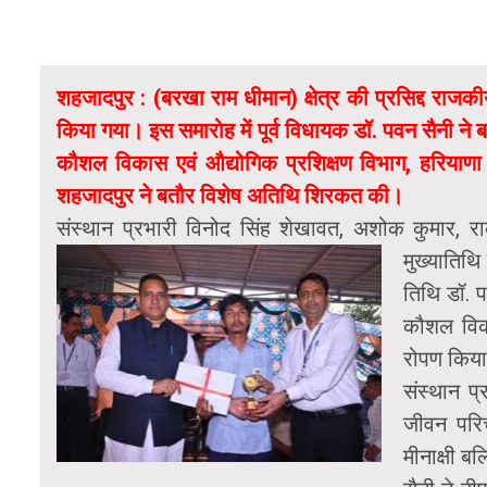
शहजादपुर : (बरखा राम धीमान) क्षेत्र की प्रसिद्द राज
किया गया। इस समारोह में पूर्व विधायक डॉ. पवन सैनी ने 
कौशल विकास एवं औद्योगिक प्रशिक्षण विभाग, हरियाणा
शहजादपुर ने बतौर विशेष अतिथि शिरकत की।
संस्थान प्रभारी विनोद सिंह शेखावत, अशोक कुमार, रा
मुख्यातिथ
तिथि डॉ. 
कौशल विकास
रोपण किय
संस्थान प
जीवन परिच
मीनाक्षी ब