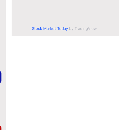
Stock Market Today
by TradingView
ै