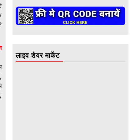
े
र
े
न
लाइव शेयर मार्केट
य
,
य
,