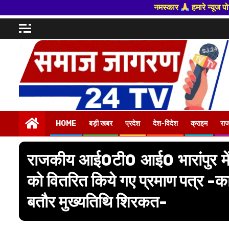
नमस्कार
हमारे न्यूज पोर्टल - मे आपका स्वागत हैं ,यहाँ आ
Skip
to
content
HOME
बड़ी खबर
प्रदेश
देश-विदेश
क्राइम
रा
राजकीय आई0टी0 आई0 भारांपुर में तृ
को वितरित किये गए प्रमाण पत्र -कार्
बतौर मुख्यतिथि शिरकत-