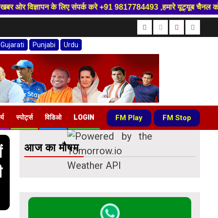
रे +91 9817784493 ,हमारे यूट्यूब चैनल को सबस्क्राइब करें, साथ मे हमारे फेस
Facebook
Twitter
Youtube
instagr
Gujarati
Punjabi
Urdu
FM Play
FM Stop
र्य
स्पोर्ट्स
विडिओ
LOGIN
-
आज का मौषम
ं
ी