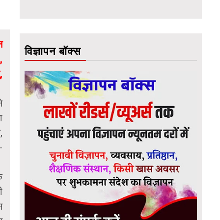
न
विज्ञापन बॉक्स
,
,
े
ा
,
-
े
ी
न