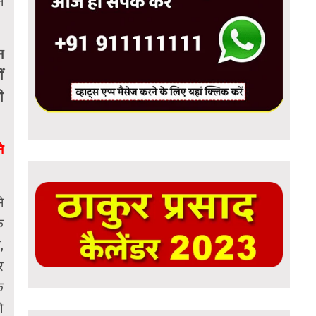
न
न
ं
ी
े
े
े
,
र
े
ो